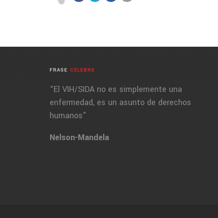
FRASE
CÉLEBRE
“El VIH/SIDA no es simplemente una
enfermedad, es un asunto de derechos
humanos”
Nelson-Mandela