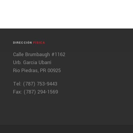
DIRECCIÓN
FÍSICA
Calle Brumbaugh #1162
Urb. Garcia Ubarri
Rio Piedras, PR 00925
Tel: (787) 753-9443
Fax: (787) 294-1569